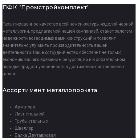
ПФК “Промстройкомплект”
Гарантированное качество всей номенклатуры изделий черной
металлургии, предлагаемой нашей компанией, станет залогом
надежности возводимых вами конструкций и позволит
значительно улучшить производительность вашей
деятельности. Наше сотрудничество обеспечит не только
экономию вашего времени и ресурсов, но и в обязательном
порядке придаст уверенность в достижении поставленных
целей.
Ассортимент металлопроката
Арматура
Лист стальной
Трубы стальные
Швеллер
Балка Двутавровая