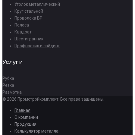
Уголок металлический
Круг стальной
Проволока ВР
Полоса
Квадрат
Шестигранник
Профнастил и сайдинг
Услуги
Рубка
Резка
Размотка
© 2026 Промстройкомплект. Все права защищены.
Главная
О компании
Продукция
Калькулятор металла