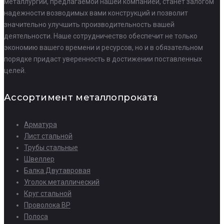
металлургии, предлагаемой нашей компанией, станет залогом
надежности возводимых вами конструкций и позволит
значительно улучшить производительность вашей
деятельности. Наше сотрудничество обеспечит не только
экономию вашего времени и ресурсов, но и в обязательном
порядке придаст уверенность в достижении поставленных
целей.
Ассортимент металлопроката
Арматура
Лист стальной
Трубы стальные
Швеллер
Балка Двутавровая
Уголок металлический
Круг стальной
Проволока ВР
Полоса