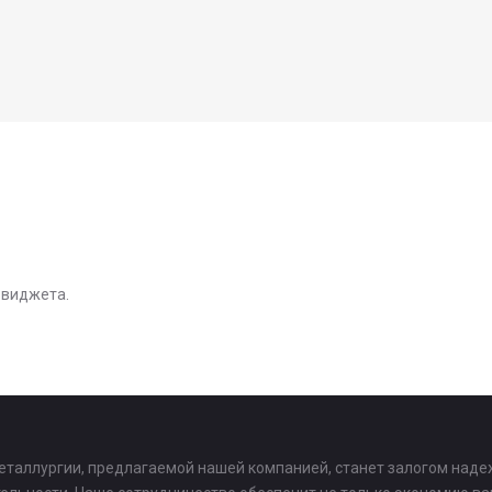
 виджета.
еталлургии, предлагаемой нашей компанией, станет залогом наде