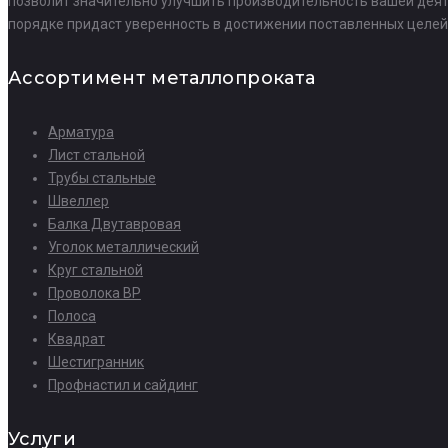
позволит значительно улучшить производительность вашей деяте
порядке придаст уверенность в достижении поставленных целей
Ассортимент металлопроката
Арматура
Лист стальной
Трубы стальные
Швеллер
Балка Двутавровая
Уголок металлический
Круг стальной
Проволока ВР
Полоса
Квадрат
Шестигранник
Профнастил и сайдинг
Услуги