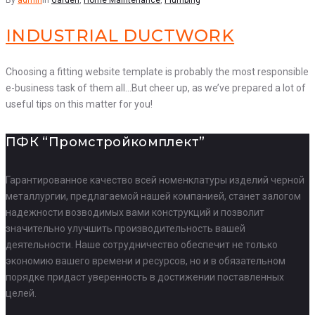
By
admin
in
Garden
,
Home Maintenance
,
Plumbing
INDUSTRIAL DUCTWORK
Choosing a fitting website template is probably the most responsible
e-business task of them all…But cheer up, as we’ve prepared a lot of
useful tips on this matter for you!
ПФК “Промстройкомплект”
Гарантированное качество всей номенклатуры изделий черной
металлургии, предлагаемой нашей компанией, станет залогом
надежности возводимых вами конструкций и позволит
значительно улучшить производительность вашей
деятельности. Наше сотрудничество обеспечит не только
экономию вашего времени и ресурсов, но и в обязательном
порядке придаст уверенность в достижении поставленных
целей.