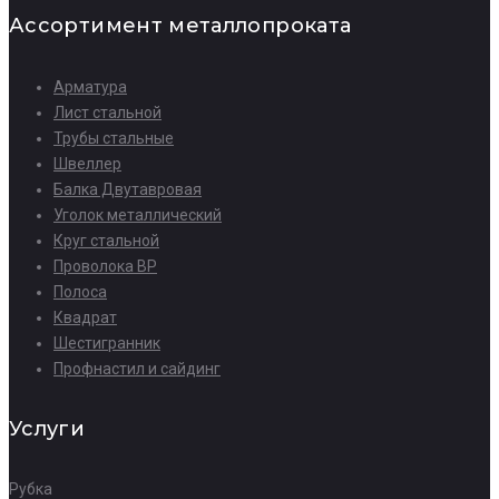
Ассортимент металлопроката
Арматура
Лист стальной
Трубы стальные
Швеллер
Балка Двутавровая
Уголок металлический
Круг стальной
Проволока ВР
Полоса
Квадрат
Шестигранник
Профнастил и сайдинг
Услуги
Рубка