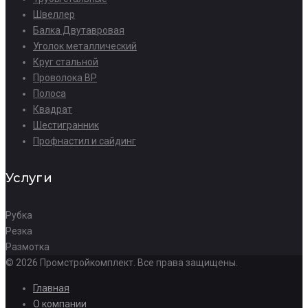
Швеллер
Балка Двутавровая
Уголок металлический
Круг стальной
Проволока ВР
Полоса
Квадрат
Шестигранник
Профнастил и сайдинг
Услуги
Рубка
Резка
Размотка
© 2026 Промстройкомплект. Все права защищены.
Главная
О компании