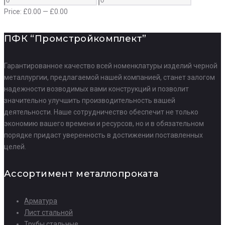
Price:
£
0.00
—
£
0.00
ПФК “Промстройкомплект”
Гарантированное качество всей номенклатуры изделий черной
металлургии, предлагаемой нашей компанией, станет залогом
надежности возводимых вами конструкций и позволит
значительно улучшить производительность вашей
деятельности. Наше сотрудничество обеспечит не только
экономию вашего времени и ресурсов, но и в обязательном
порядке придаст уверенность в достижении поставленных
целей.
Ассортимент металлопроката
Арматура
Лист стальной
Трубы стальные