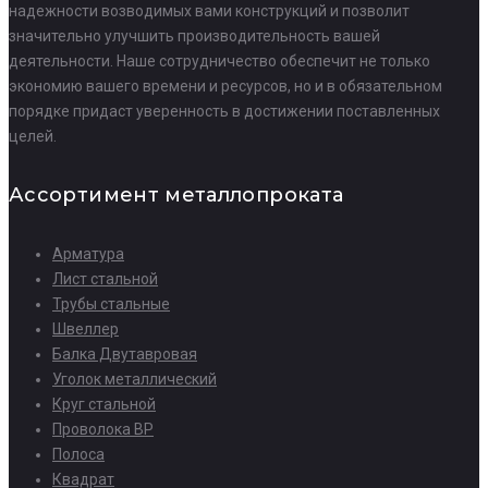
надежности возводимых вами конструкций и позволит
значительно улучшить производительность вашей
деятельности. Наше сотрудничество обеспечит не только
экономию вашего времени и ресурсов, но и в обязательном
порядке придаст уверенность в достижении поставленных
целей.
Ассортимент металлопроката
Арматура
Лист стальной
Трубы стальные
Швеллер
Балка Двутавровая
Уголок металлический
Круг стальной
Проволока ВР
Полоса
Квадрат