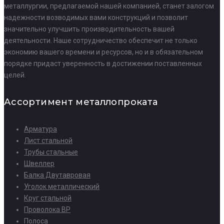
металлургии, предлагаемой нашей компанией, станет залогом
надежности возводимых вами конструкций и позволит
значительно улучшить производительность вашей
деятельности. Наше сотрудничество обеспечит не только
экономию вашего времени и ресурсов, но и в обязательном
порядке придаст уверенность в достижении поставленных
целей.
Ассортимент металлопроката
Арматура
Лист стальной
Трубы стальные
Швеллер
Балка Двутавровая
Уголок металлический
Круг стальной
Проволока ВР
Полоса